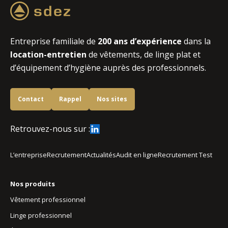
l’esprit tranquille en sachant que vos employés sont
solution économique car elle vous permet d’éviter les
protégés dans leur environnement de travail.
coûts initiaux d’achat de vêtements et de lisser votre
investissement sur la durée de vie de votre dotation.
Entreprise familiale de
200 ans d’expérience
dans la
location-entretien
de vêtements, de linge plat et
d’équipement d’hygiène auprès des professionnels.
Contact
Rappel
Nos sites
Retrouvez-nous sur :
L’entreprise
Recrutement
Actualités
Audit en ligne
Recrutement Test
Nos produits
Vêtement professionnel
Linge professionnel