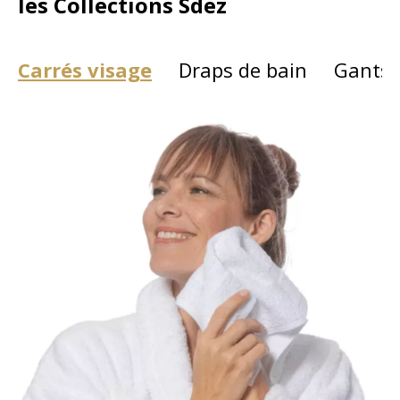
les Collections Sdez
Carrés visage
Draps de bain
Gants d