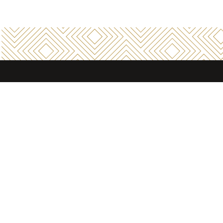
Entreprise familiale de
200 ans d’expérience
dans la
location-entretien
de vêtements, de linge plat et
d’équipement d’hygiène auprès des professionnels.
Contact
Rappel
Nos sites