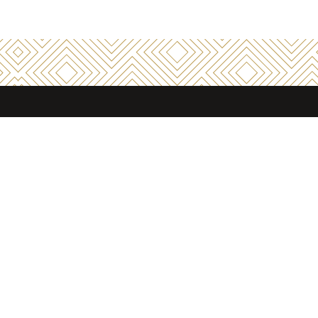
Nos secteurs d'intervention
on-
Industrie
Commerces & services
Hôtellerie-Restauration
Collectivités-Admin.
Établissement de santé
Tertiaire & FM