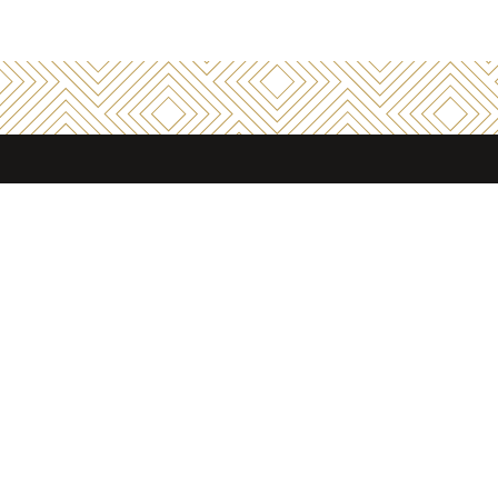
Nos produits
Nos services
Vêtement professionnel
Audit et Conseil / Locati
entretien du linge
Linge professionnel
professionnel
Équipements et Produits
Mise en place / Location
d’hygiène professionnels
linge professionnel
Distribution - Gestion du
linge