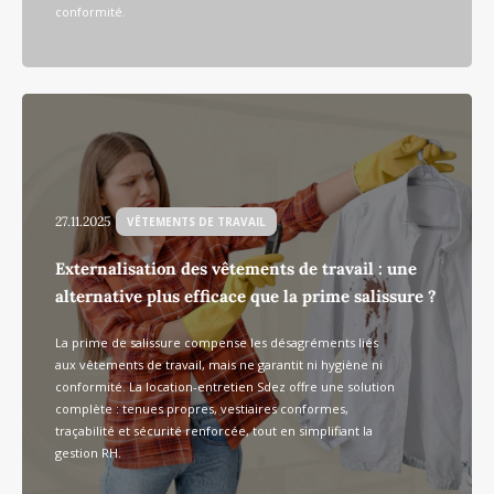
conformité.
27.11.2025
VÊTEMENTS DE TRAVAIL
Externalisation des vêtements de travail : une
alternative plus efficace que la prime salissure ?
La prime de salissure compense les désagréments liés
aux vêtements de travail, mais ne garantit ni hygiène ni
conformité. La location-entretien Sdez offre une solution
complète : tenues propres, vestiaires conformes,
traçabilité et sécurité renforcée, tout en simplifiant la
gestion RH.