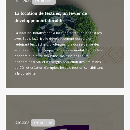
04.12.2025
ENTREPRISE
La location de textiles, un levier de
développement durable
La location, notamment la location-entretien de textiles
avec Sdez, favorise le développement durable en
réduisant les déchets, prolongeant la durée de vie des
articles et limitant l’impact environnemental. Ce modèle
économique offre flexibilité, maîtrise des coûts,
économies d’eau et d’énergie, réduction des émissions
de CO₂ et création d’emplois locaux, tout en sensibilisant
à la durabilité.
17.10.2025
ENTREPRISE