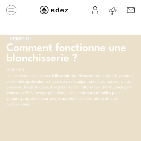
ENTREPRISE
Comment fonctionne une
blanchisserie ?
08.12.2025
Les blanchisseries industrielles traitent efficacement de grands volumes
de textiles professionnels grâce à des équipements automatisés, un tri
précis et des protocoles d’hygiène stricts. Sdez utilise des technologies
avancées (RFID, lavage spécialisé) et des pratiques durables pour
garantir propreté, sécurité et traçabilité des vêtements et linge
professionnel.